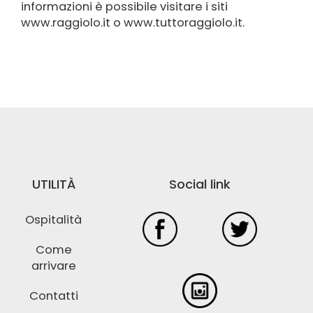
informazioni è possibile visitare i siti
La guida per i bambini
www.raggiolo.it
o www.tuttoraggiolo.it.
Ecomuseo della Castagna
La Brigata di Raggiolo
TuttoRaggiolo
Contatti e Ospitalità
UTILITÀ
Social link
Ospitalità
Come
arrivare
Contatti