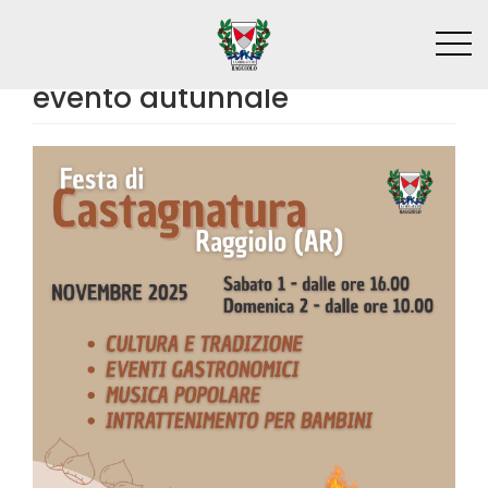
Skip
Festa di Castagnatura: a
to
Raggiolo torna il tradizionale
main
content
evento autunnale