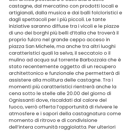
castagne, dal mercatino con prodotti locali e
artigianali, dalla musica e dai balli folcloristici e
dagli spettacoli per i più piccoli. Le tante
iniziative saranno diffuse tra i vicoli e le piazze
di uno dei borghi più belli d’Italia che troverà il
proprio fulcro nel grande ceppo acceso in
piazza San Michele, ma anche tra altri luoghi
caratteristici quali la selva, il seccatoio o il
mulino ad acqua sul torrente Barbozzaia che è
stato recentemente oggetto di un recupero
architettonico e funzionale che permetterà di
assistere alla molitura delle castagne. Tra i
momenti più caratteristici rientrerà anche la
cena sotto le stelle alle 20.00 del giorno di
Ognissanti dove, riscaldati dal calore del
Home
fuoco, verrò offerta l’opportunità di rivivere le
Raggiolo il paese dei Còrsi
atmosfere e i sapori della castagnatura come
Scopri Raggiolo
momento di ritrovo e di condivisione
dell’intera comunità raggiolatta. Per ulteriori
Cosa fare a Raggiolo